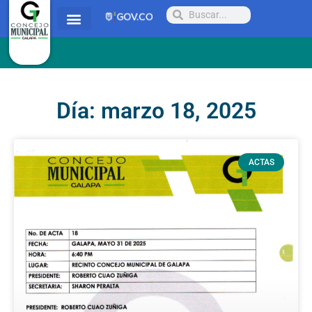
Quienes somos
Proyectos y Acuerdos
Radicar PQRSD
Día: marzo 18, 2025
ACTAS