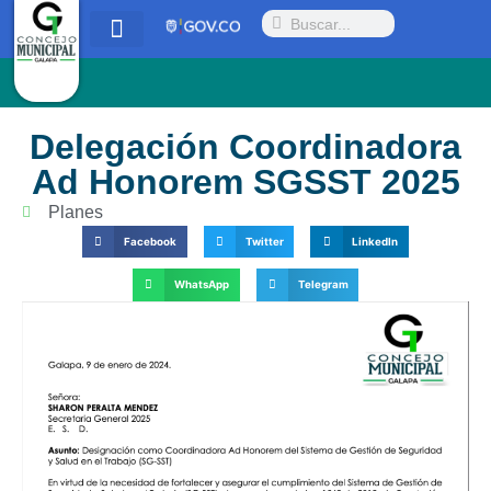
Quienes somos
Proyectos y Acuerdos
Radicar PQRSD
Delegación Coordinadora
Ad Honorem SGSST 2025
Planes
Facebook
Twitter
LinkedIn
WhatsApp
Telegram