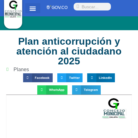
Quienes somos
Proyectos y Acuerdos
Radicar PQRSD
Plan anticorrupción y
atención al ciudadano
2025
Planes
Facebook
Twitter
LinkedIn
WhatsApp
Telegram