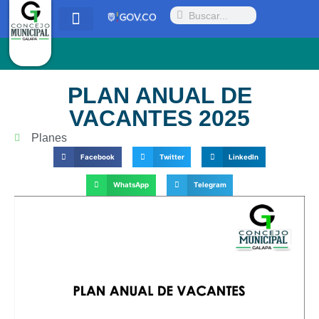
Quienes somos
Proyectos y Acuerdos
Radicar PQRSD
PLAN ANUAL DE
VACANTES 2025
Planes
Facebook
Twitter
LinkedIn
WhatsApp
Telegram