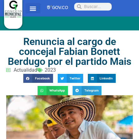
Quienes somos
Proyectos y Acuerdos
Radicar PQRSD
Renuncia al cargo de
concejal Fabian Bonett
Berdugo por el partido Mais
Actualidad
2023
Facebook
Twitter
LinkedIn
WhatsApp
Telegram