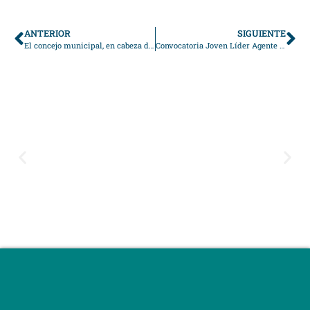
ANTERIOR
SIGUIENTE
El concejo municipal, en cabeza de su presidente, Saulón Ospina, celebran el mes de la niñez
Convocatoria Joven Líder Agente de Cambio