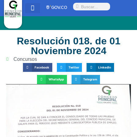
Quienes somos
Proyectos y Acuerdos
Radicar PQRSD
Resolución 018. de 01
Noviembre 2024
Concursos
Facebook
Twitter
LinkedIn
WhatsApp
Telegram