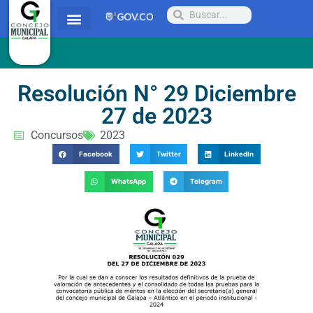
Quienes somos
Proyectos y Acuerdos
Radicar PQRSD
Resolución N° 29 Diciembre
27 de 2023
Concursos
2023
Facebook
Twitter
LinkedIn
WhatsApp
Telegram