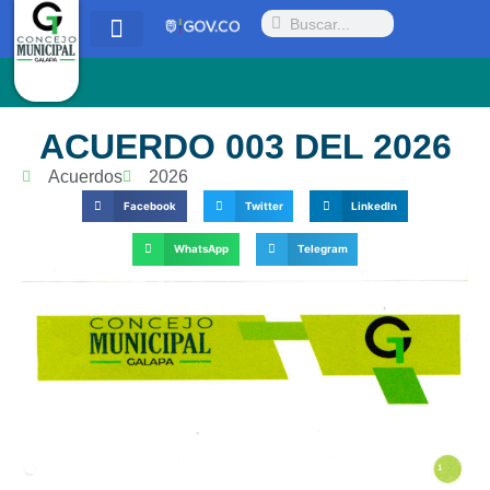
Quienes somos
Proyectos y Acuerdos
Radicar PQRSD
ACUERDO 003 DEL 2026
Acuerdos
2026
Facebook
Twitter
LinkedIn
WhatsApp
Telegram