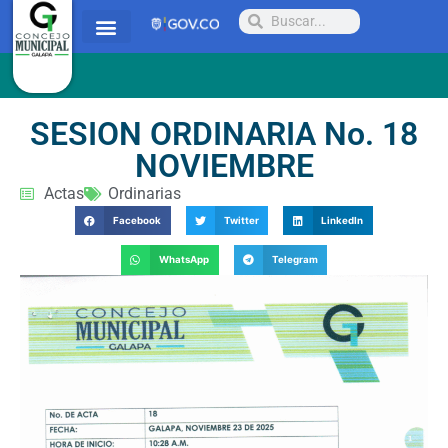
Quienes somos
Proyectos y Acuerdos
Radicar PQRSD
SESION ORDINARIA No. 18
NOVIEMBRE
Actas
Ordinarias
Facebook
Twitter
LinkedIn
WhatsApp
Telegram