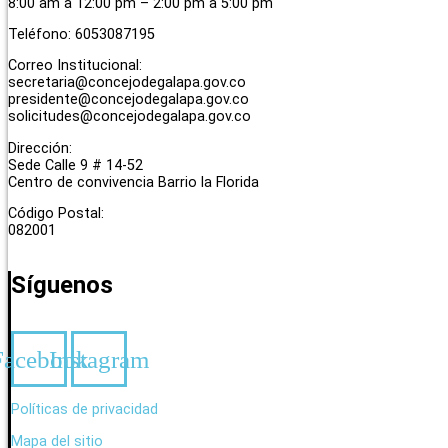
8:00 am a 12:00 pm – 2:00 pm a 5:00 pm
Teléfono: 6053087195
Correo Institucional:
secretaria@concejodegalapa.gov.co
presidente@concejodegalapa.gov.co
solicitudes@concejodegalapa.gov.co
Dirección:
Sede Calle 9 # 14-52
Centro de convivencia Barrio la Florida
Código Postal:
082001
Síguenos
Facebook
Instagram
Políticas de privacidad
Mapa del sitio